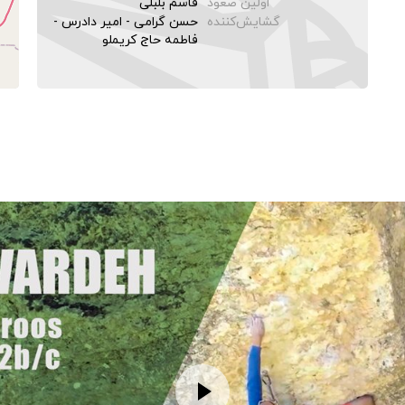
اولین صعود
قاسم بلبلی
گشایش‌کننده
حسن گرامی - امیر دادرس -
فاطمه حاج کریملو
Map