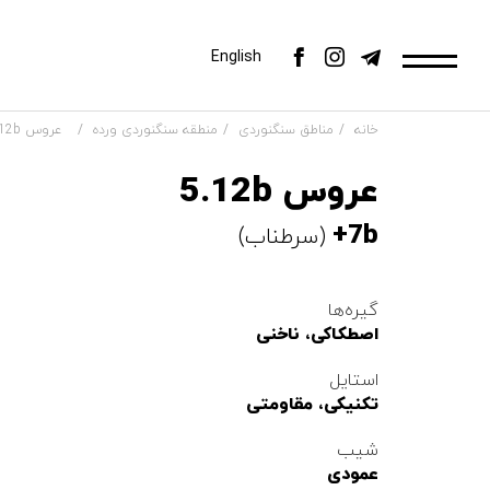
English
خانه
مناطق سنگنوردی
منطقه سنگنوردی ورده
عروس 5.12b
عروس 5.12b
7b+
(سرطناب)
گیره‌ها
اصطکاکی، ناخنی
استایل
تکنیکی، مقاومتی
شیب
عمودی