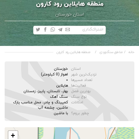
منطقه هایلاین رود کارون
استان خوزستان
اشتراک‌گذاری
خانه
مناطق سنگنوردی
منطقه هایلاین رود کارون
استان
خوزستان
نزدیک‌ترین شهر
اهواز (0 کیلومتر)
تعداد مسیرها
۰
فعالیت‌ها
هایلاین
بهترین فصل
بهار، تابستان، پاییز، زمستان
نوع سنگ
سنگ آهک
امکانات
کمپینگ و چادر، محل مناسب پارک
ماشین، چشمه آب
چطور بروم؟
با ماشین
+