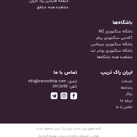
منطقه هایلاین رود کارون
مشاهده همه مناطق
باشگاه‌ها
باشگاه سنگنوردی MZ
آکادمی سنگنوردی پیام
باشگاه سنگنوردی جیمکس
باشگاه سنگنوردی بولدر لند
مشاهده همه باشگاه‌ها
ایران راک تریپ
تماس با ما
خدمات
ایمیل: info@iranrocktrip.com
تلفن: 0912698
رخدادها
بلاگ
درباره ما
تماس با ما
کلیه حقوق برای سایت ایران راک تریپ محفوظ است.
طراحی، توسعه و نگه‌داری سایت توسط
گروه ماز