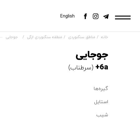
English
خانه
مناطق سنگنوردی
منطقه سنگنوردی ازگی
جوجایی
جوجایی
6a+
(سرطناب)
گیره‌ها
استایل
شیب